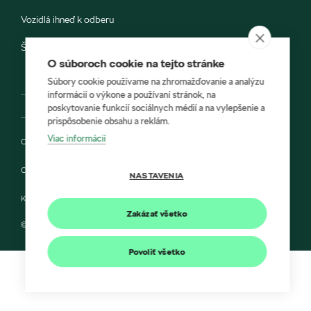
Vozidlá ihneď k odberu
Škoda E-shop
O súboroch cookie na tejto stránke
Súbory cookie používame na zhromažďovanie a analýzu
informácií o výkone a používaní stránok, na
poskytovanie funkcií sociálnych médií a na vylepšenie a
prispôsobenie obsahu a reklám.
Viac informácií
Ochrana osobných údajov
Cookies
NASTAVENIA
Kontakt
Zakázať všetko
© 2022 MORIS a Škoda Auto Slovensko s.r.o.
Povoliť všetko