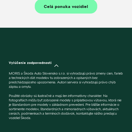
Celá ponuka vozidiel
Vylúčenie zodpovednosti
MORIS a Škoda Auto Slovensko s.r.o. si vyhradzujú právo zmeny cien, farieb
a technických dát modelov tu zobrazených a opísaných bez
predchádzajúceho upozornenia. Autori servera si vyhradzujú právo chýb
zápisu a omylu.
Použité obrázky sú ilustračné a majú len informatívny charakter. Na
fotografiách môžu byť zobrazené modely s príplatkovou výbavou, ktorá nie
je štandardom pre modely v základnom prevedení. Pre bližšie informácie o
sortimente modelov, štandardných a mimoriadnych výbavách, aktuálnych
cenách, podmienkach a termínoch dodávok, kontaktujte nášho predajcu
vozidiel Škoda.