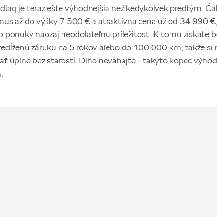
iaq je teraz ešte výhodnejšia než kedykoľvek predtým. Ča
nus až do výšky 7 500 € a atraktívna cena už od 34 990 €,
jto ponuky naozaj neodolateľnú príležitosť. K tomu získate 
predĺženú záruku na 5 rokov alebo do 100 000 km, takže si
vať úplne bez starostí. Dlho neváhajte - takýto kopec výhod
.