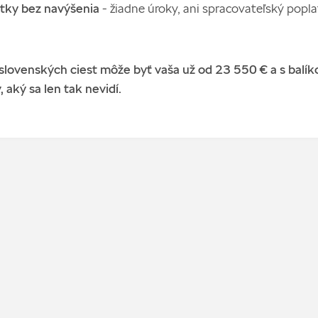
tky bez navýšenia
- žiadne úroky, ani spracovateľský popl
lovenských ciest môže byť vaša už od 23 550 € a s balí
 aký sa len tak nevidí.