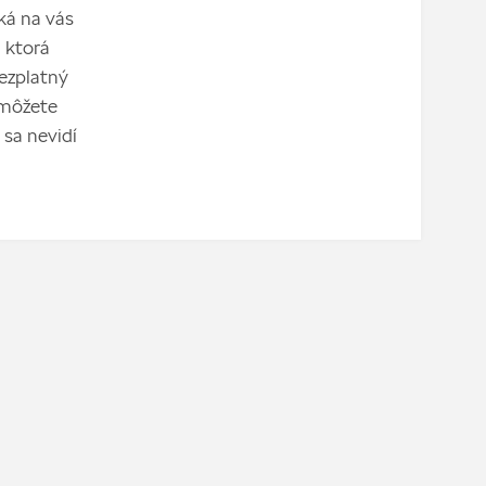
ká na vás
 ktorá
bezplatný
 môžete
 sa nevidí