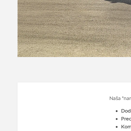
Naša "nar
Dod
Pred
Kom