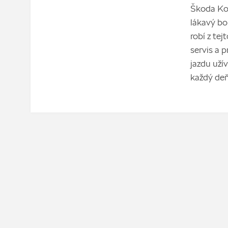
Škoda Kod
lákavý bo
robí z te
servis a 
jazdu uží
každý deň