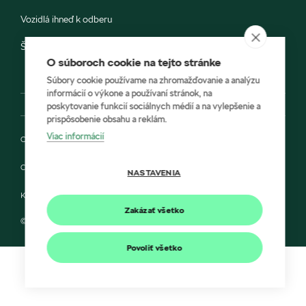
Vozidlá ihneď k odberu
Škoda E-shop
O súboroch cookie na tejto stránke
Súbory cookie používame na zhromažďovanie a analýzu
informácií o výkone a používaní stránok, na
poskytovanie funkcií sociálnych médií a na vylepšenie a
prispôsobenie obsahu a reklám.
Viac informácií
Ochrana osobných údajov
Cookies
NASTAVENIA
Kontakt
Zakázať všetko
© 2022 MORIS a Škoda Auto Slovensko s.r.o.
Povoliť všetko