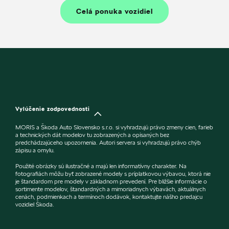
Celá ponuka vozidiel
Vylúčenie zodpovednosti
MORIS a Škoda Auto Slovensko s.r.o. si vyhradzujú právo zmeny cien, farieb
a technických dát modelov tu zobrazených a opísaných bez
predchádzajúceho upozornenia. Autori servera si vyhradzujú právo chýb
zápisu a omylu.
Použité obrázky sú ilustračné a majú len informatívny charakter. Na
fotografiách môžu byť zobrazené modely s príplatkovou výbavou, ktorá nie
je štandardom pre modely v základnom prevedení. Pre bližšie informácie o
sortimente modelov, štandardných a mimoriadnych výbavách, aktuálnych
cenách, podmienkach a termínoch dodávok, kontaktujte nášho predajcu
vozidiel Škoda.